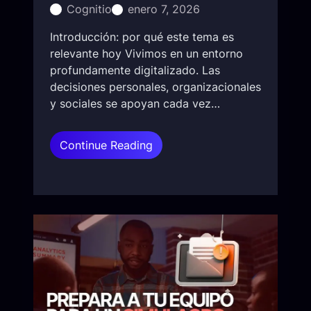
i
Cognitio
enero 7, 2026
e
t
m
o
Introducción: por qué este tema es
a
q
relevante hoy Vivimos en un entorno
,
u
profundamente digitalizado. Las
s
e
decisiones personales, organizacionales
i
p
y sociales se apoyan cada vez…
n
r
o
e
p
:
Continue Reading
v
o
¿
i
r
Q
e
l
u
n
a
é
e
p
e
m
e
s
á
r
l
s
s
a
d
o
c
e