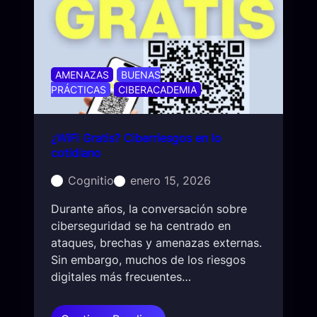
ó
n
d
e
d
AMENAZAS
BUENAS
a
PRÁCTICAS
CIBERACADEMIA
t
o
¿WiFi Gratis? Ciberriesgos en lo
s
cotidiano
p
e
Cognitio
enero 15, 2026
r
s
Durante años, la conversación sobre
o
ciberseguridad se ha centrado en
n
ataques, brechas y amenazas externas.
a
Sin embargo, muchos de los riesgos
l
digitales más frecuentes…
e
s