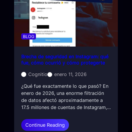
a
k
e
s
y
s
BLOG
u
p
Brecha de seguridad en Instagram: qué
l
fue, cómo ocurrió y cómo protegerte
a
n
Cognitio
enero 11, 2026
t
a
¿Qué fue exactamente lo que pasó? En
c
enero de 2026, una enorme filtración
i
de datos afectó aproximadamente a
ó
17.5 millones de cuentas de Instagram,…
n
d
:
Continue Reading
e
B