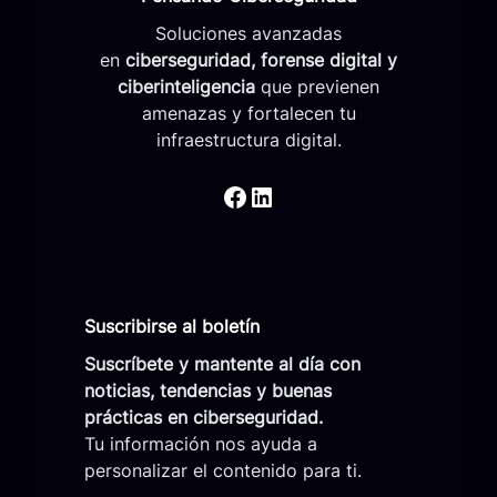
p
e
l
Soluciones avanzadas
g
i
en
ciberseguridad, forense digital y
u
c
ciberinteligencia
que previenen
r
a
amenazas y fortalecen tu
i
d
infraestructura digital.
d
o
a
s
https://www.facebook.com/PensandoCiberseguridad/
https://co.linkedin.com/company/pensandociberseguridad
d
a
l
a
c
a
Suscribirse al boletín
p
Suscríbete y mantente al día con
a
noticias, tendencias y buenas
c
prácticas en ciberseguridad.
i
Tu información nos ayuda a
t
personalizar el contenido para ti.
a