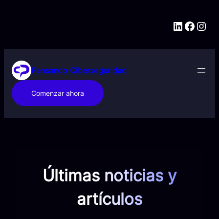
Saltar
al
LinkedIn
Faceb
Ins
contenido
Pensando Ciberseguridad
Comenzar ahora
Últimas noticias y
artículos