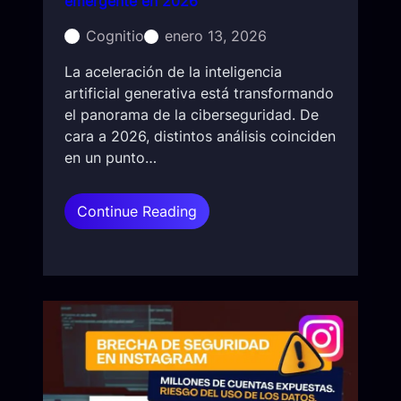
emergente en 2026
i
i
e
Cognitio
enero 13, 2026
v
s
o
La aceleración de la inteligencia
g
artificial generativa está transformando
o
el panorama de la ciberseguridad. De
s
cara a 2026, distintos análisis coinciden
e
en un punto…
n
l
o
:
Continue Reading
c
I
o
A
t
,
i
d
d
e
i
e
a
p
n
f
o