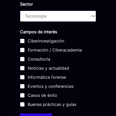
e
Sector
f
r
é
o
s
r
e
n
Campos de interés
s
Ciberinvestigación
e
e
Formación / Ciberacademia
n
Consultoría
C
o
Noticias y actualidad
l
Informática forense
o
m
Eventos y conferencias
b
Casos de éxito
i
a
Buenas prácticas y guías