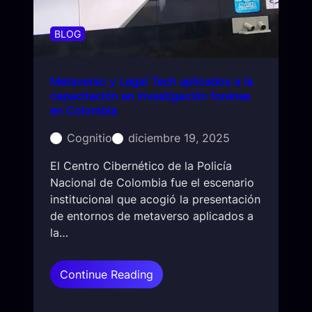
e
h
r
i
e
BLOG
s
n
h
l
i
Metaverso y Legal Tech aplicados a la
a
n
capacitación en investigación forense
f
g
en Colombia
a
e
s
Cognitio
diciembre 19, 2025
f
e
e
El Centro Cibernético de la Policía
i
c
Nacional de Colombia fue el escenario
n
t
institucional que acogió la presentación
i
i
de entornos de metaverso aplicados a
c
v
la…
i
o
a
l
:
Continue Reading
d
M
e
e