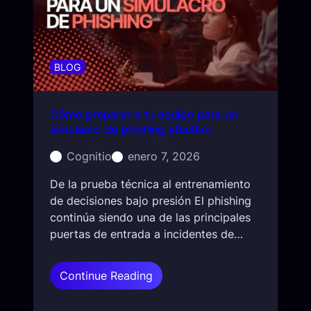
n
i
l
a
b
7
e
0
r
%
s
BLOG
d
e
e
g
l
Cómo preparar a tu equipo para un
u
o
simulacro de phishing efectivo
r
s
i
Cognitio
enero 7, 2026
i
d
n
a
De la prueba técnica al entrenamiento
c
d
de decisiones bajo presión El phishing
i
y
continúa siendo una de las principales
d
p
puertas de entrada a incidentes de…
e
o
n
r
t
:
Continue Reading
q
e
C
u
s
ó