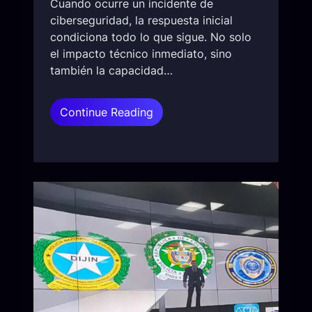
o
Cuando ocurre un incidente de
c
p
ciberseguridad, la respuesta inicial
n
a
condiciona todo lo que sigue. No solo
i
r
el impacto técnico inmediato, sino
c
a
también la capacidad…
o
u
?
n
:
Continue Reading
s
C
i
ó
m
m
u
o
l
r
a
e
c
s
r
p
o
o
d
n
e
d
p