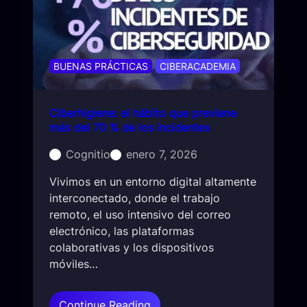
a
e
m
s
n
o
o
2
o
c
0
c
i
BUENAS PRÁCTICAS
CIBERACADEMIA
2
u
a
6
r
l
r
Ciberhigiene: el hábito que previene
:
i
más del 70 % de los incidentes
c
ó
u
Cognitio
enero 7, 2026
y
a
c
n
Vivimos en un entorno digital altamente
ó
d
interconectado, donde el trabajo
m
o
remoto, el uso intensivo del correo
o
e
electrónico, las plataformas
p
l
colaborativas y los dispositivos
r
a
móviles…
o
t
t
a
:
Continue Reading
e