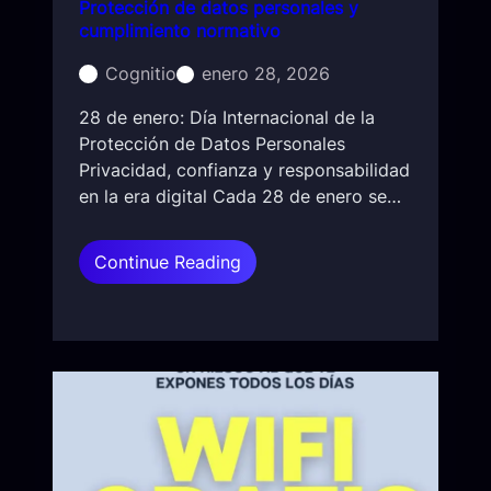
Protección de datos personales y
cumplimiento normativo
Cognitio
enero 28, 2026
28 de enero: Día Internacional de la
Protección de Datos Personales
Privacidad, confianza y responsabilidad
en la era digital Cada 28 de enero se…
:
Continue Reading
P
r
o
t
e
c
c
i