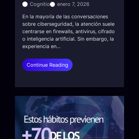
I
Cognitio
enero 7, 2026
b
n
e
En la mayoría de las conversaciones
s
r
sobre ciberseguridad, la atención suele
t
r
centrarse en firewalls, antivirus, cifrado
a
i
o inteligencia artificial. Sin embargo, la
g
e
experiencia en…
r
s
a
g
m
:
Continue Reading
o
:
I
e
q
n
m
u
g
e
é
e
r
f
n
g
u
i
e
e
e
n
,
r
t
c
í
e
ó